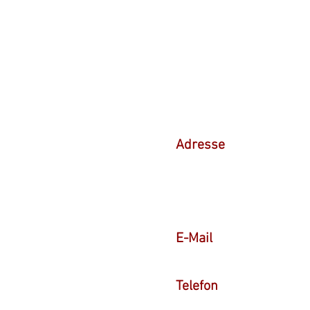
KONTAKT
Adresse
Cave Bordelaise
Haag & Co. Weinhandel Gm
Friedensstraße 31
76275 Ettlingen
E-Mail
info@cavebordelaise.de
Telefon
+49 7243 31221