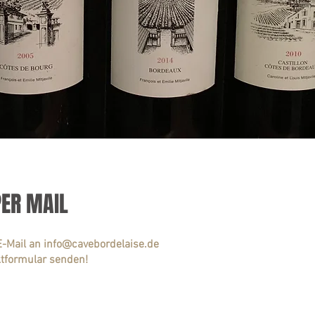
PER MAIL
E-Mail an
info@cavebordelaise.de
tformular senden!